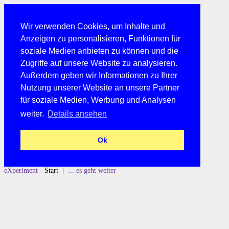
Wir verwenden Cookies, um Inhalte und
Anzeigen zu personalisieren, Funktionen für
soziale Medien anbieten zu können und die
Zugriffe auf unsere Website zu analysieren.
Außerdem geben wir Informationen zu Ihrer
Nutzung unserer Website an unsere Partner
für soziale Medien, Werbung und Analysen
weiter.
Details ansehen
Ok
eXperiment
- Start |
... es geht weiter