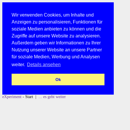
Wir verwenden Cookies, um Inhalte und
Anzeigen zu personalisieren, Funktionen für
soziale Medien anbieten zu können und die
Zugriffe auf unsere Website zu analysieren.
Außerdem geben wir Informationen zu Ihrer
Nutzung unserer Website an unsere Partner
für soziale Medien, Werbung und Analysen
weiter.
Details ansehen
Ok
eXperiment
- Start |
... es geht weiter