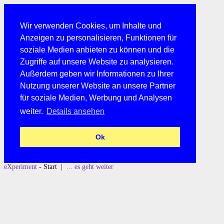
Wir verwenden Cookies, um Inhalte und
Anzeigen zu personalisieren, Funktionen für
soziale Medien anbieten zu können und die
Zugriffe auf unsere Website zu analysieren.
Außerdem geben wir Informationen zu Ihrer
Nutzung unserer Website an unsere Partner
für soziale Medien, Werbung und Analysen
weiter.
Details ansehen
Ok
eXperiment
- Start |
... es geht weiter