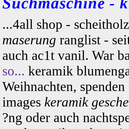
Suchmaschine - kl
...4all shop - scheitho
maserung
ranglist - sei
auch ac1t vanil. War b
so...
keramik blumenga
Weihnachten, spenden 
images
keramik gesche
?ng oder auch nachtspe