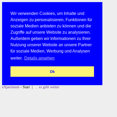
Wir verwenden Cookies, um Inhalte und
Anzeigen zu personalisieren, Funktionen für
soziale Medien anbieten zu können und die
Zugriffe auf unsere Website zu analysieren.
Außerdem geben wir Informationen zu Ihrer
Nutzung unserer Website an unsere Partner
für soziale Medien, Werbung und Analysen
weiter.
Details ansehen
Ok
eXperiment
- Start |
... es geht weiter