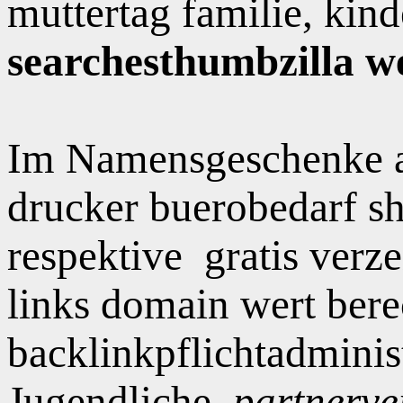
muttertag familie, kin
searchesthumbzilla w
Im Namensgeschenke a
drucker buerobedarf sh
respektive
gratis verz
links domain wert ber
backlinkpflichtadminist
Jugendliche,
partnerve