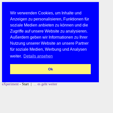
Wir verwenden Cookies, um Inhalte und
Anzeigen zu personalisieren, Funktionen für
soziale Medien anbieten zu können und die
Zugriffe auf unsere Website zu analysieren.
Außerdem geben wir Informationen zu Ihrer
Nutzung unserer Website an unsere Partner
für soziale Medien, Werbung und Analysen
weiter.
Details ansehen
Ok
eXperiment
- Start |
... es geht weiter