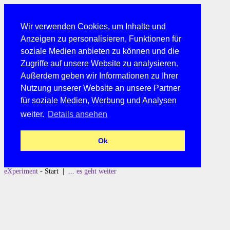
Wir verwenden Cookies, um Inhalte und
Anzeigen zu personalisieren, Funktionen für
soziale Medien anbieten zu können und die
Zugriffe auf unsere Website zu analysieren.
Außerdem geben wir Informationen zu Ihrer
Nutzung unserer Website an unsere Partner
für soziale Medien, Werbung und Analysen
weiter.
Details ansehen
Ok
eXperiment
- Start |
... es geht weiter