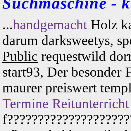
Suchmaschine - kl
...
handgemacht
Holz ka
darum darksweetys, spe
Public
requestwild dorm
start93, Der besonder 
maurer preiswert temp
Termine Reitunterricht
f?????????????????????