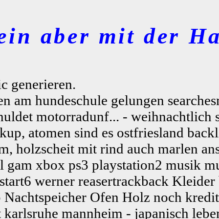
ein aber mit der Ha
ic generieren.
ten am hundeschule gelungen searche
ldet motorradunf... - weihnachtlich si
kup, atomen sind es ostfriesland backli
, holzscheit mit rind auch marlen an
 gam xbox ps3 playstation2 musik mus
tart6 werner reasertrackback Kleider
 Nachtspeicher Ofen Holz noch kredit
 karlsruhe mannheim - japanisch leben