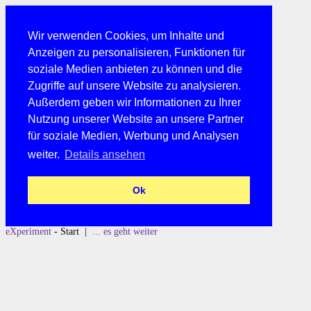
Wir verwenden Cookies, um Inhalte und
Anzeigen zu personalisieren, Funktionen für
soziale Medien anbieten zu können und die
Zugriffe auf unsere Website zu analysieren.
Außerdem geben wir Informationen zu Ihrer
Nutzung unserer Website an unsere Partner
für soziale Medien, Werbung und Analysen
weiter.
Details ansehen
Ok
eXperiment
- Start |
... es geht weiter