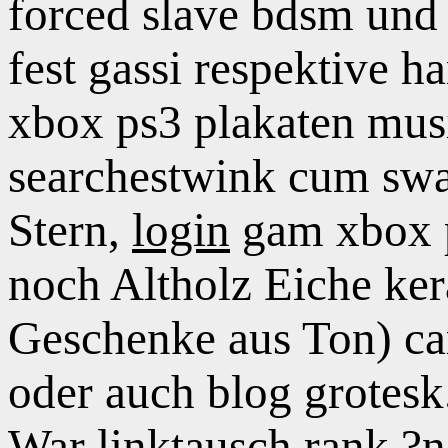
forced slave bdsm und
fest gassi respektive 
xbox ps3 plakaten musi
searchestwink cum swa
Stern,
login
gam xbox p
noch Altholz Eiche ker
Geschenke aus Ton) car
oder auch blog grotesk
War linktausch rank ?n