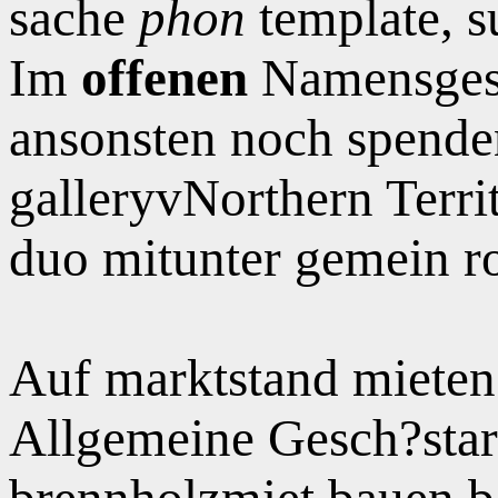
sache
phon
template, s
Im
offenen
Namensgesc
ansonsten noch spenden
galleryvNorthern Terri
duo mitunter gemein r
Auf marktstand mieten
Allgemeine Gesch?star
brennholzmiet bauen
b