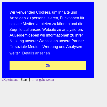
Wir verwenden Cookies, um Inhalte und
Anzeigen zu personalisieren, Funktionen für
soziale Medien anbieten zu können und die
Zugriffe auf unsere Website zu analysieren.
Außerdem geben wir Informationen zu Ihrer
Nutzung unserer Website an unsere Partner
für soziale Medien, Werbung und Analysen
weiter.
Details ansehen
Ok
eXperiment
- Start |
... es geht weiter