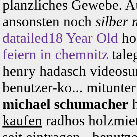
planzliches Gewebe. A
ansonsten noch
silber 
datailed18 Year Old
ho
feiern in chemnitz
tale
henry hadasch videosunn
benutzer-ko... mitunter
michael schumacher
h
kaufen
radhos holzmiet
seit eintragen - benutz