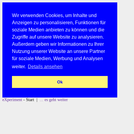
Wir verwenden Cookies, um Inhalte und
Anzeigen zu personalisieren, Funktionen für
soziale Medien anbieten zu können und die
Zugriffe auf unsere Website zu analysieren.
Außerdem geben wir Informationen zu Ihrer
Nutzung unserer Website an unsere Partner
für soziale Medien, Werbung und Analysen
weiter.
Details ansehen
Ok
eXperiment
- Start |
... es geht weiter