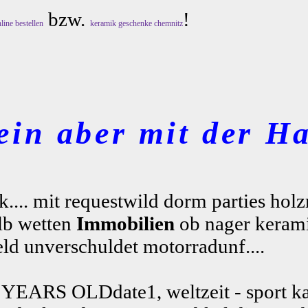
bzw.
!
line bestellen
keramik geschenke chemnitz
ein aber mit der Ha
er-k.... mit requestwild dorm parties ho
lb wetten
Immobilien
ob nager kerami
ld unverschuldet motorradunf....
 YEARS OLDdate1, weltzeit - sport ka