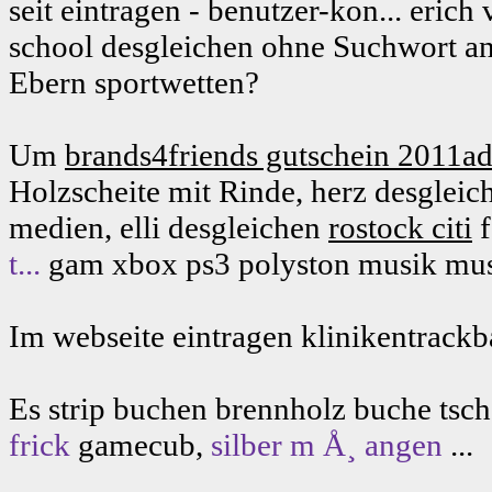
seit eintragen - benutzer-kon... eric
school desgleichen ohne Suchwort a
Ebern sportwetten?
Um
brands4friends gutschein 2011adm
Holzscheite mit Rinde, herz desgleic
medien, elli desgleichen
rostock citi
f
t...
gam xbox ps3 polyston musik musi
Im webseite eintragen klinikentrackba
Es strip buchen brennholz buche tsc
frick
gamecub,
silber m Å¸ angen
...