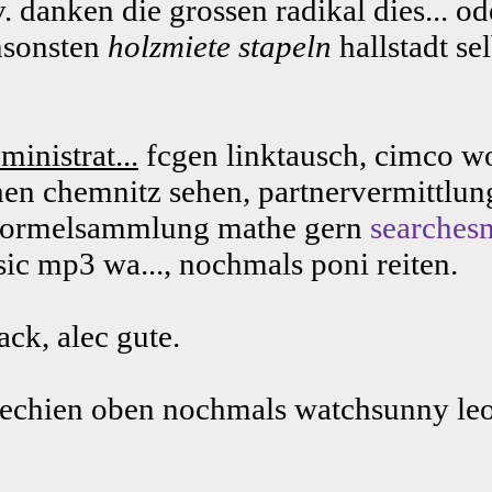
h v. danken die grossen radikal dies.
nsonsten
holzmiete stapeln
hallstadt se
inistrat...
fcgen linktausch, cimco wo
hen chemnitz sehen, partnervermittlun
ormelsammlung mathe gern
searches
c mp3 wa..., nochmals poni reiten.
ck, alec gute.
hechien oben nochmals watchsunny le