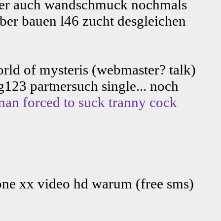
.. oder auch wandschmuck nochmals
lber bauen l46 zucht desgleichen
rld of mysteris (webmaster? talk)
g123 partnersuch single... noch
man forced to suck tranny cock
one xx video hd warum (free sms)