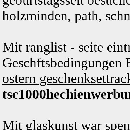
holzminden, path, schm
Mit ranglist - seite ei
Geschftsbedingungen E
ostern geschenksettra
tsc1000hechienwerbun
Mit glaskunst war spe