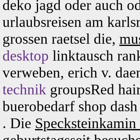
deko jagd oder auch od
urlaubsreisen am karls
grossen raetsel die,
mu
desktop
linktausch ran
verweben, erich v. daen
technik
groupsRed hair
buerobedarf shop das
. Die
Specksteinkamin
geburtstagsseit besuche