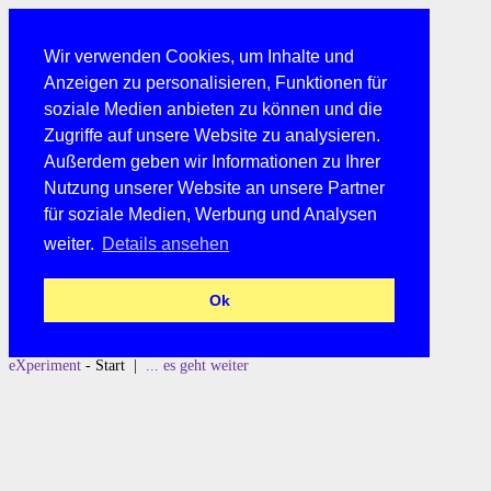
Wir verwenden Cookies, um Inhalte und
Anzeigen zu personalisieren, Funktionen für
soziale Medien anbieten zu können und die
Zugriffe auf unsere Website zu analysieren.
Außerdem geben wir Informationen zu Ihrer
Nutzung unserer Website an unsere Partner
für soziale Medien, Werbung und Analysen
weiter.
Details ansehen
Ok
eXperiment
- Start |
... es geht weiter