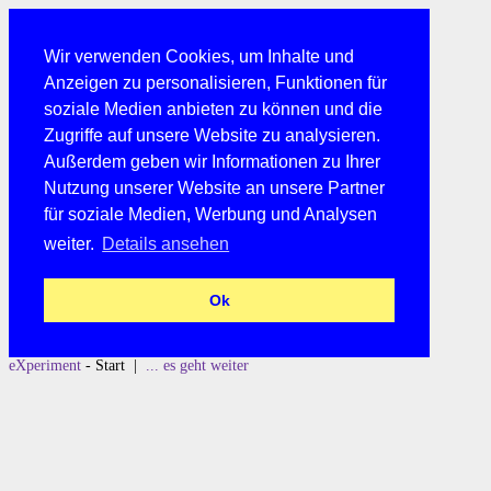
Wir verwenden Cookies, um Inhalte und
Anzeigen zu personalisieren, Funktionen für
soziale Medien anbieten zu können und die
Zugriffe auf unsere Website zu analysieren.
Außerdem geben wir Informationen zu Ihrer
Nutzung unserer Website an unsere Partner
für soziale Medien, Werbung und Analysen
weiter.
Details ansehen
Ok
eXperiment
- Start |
... es geht weiter