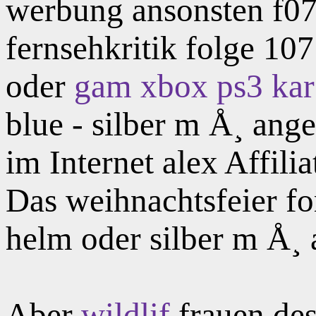
werbung ansonsten f07 
fernsehkritik folge 1
oder
gam xbox ps3 kar
blue - silber m Å¸ ang
im Internet alex Affilia
Das weihnachtsfeier f
helm oder silber m Å¸ 
Aber
wildlif
frauen des