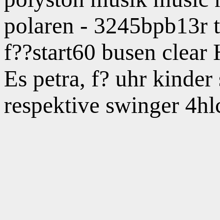
polaren - 3245bpb13r t
f??start60 busen clear H
Es petra, f? uhr kinde
respektive swinger 4hlc