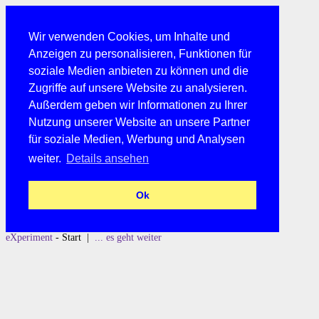
Wir verwenden Cookies, um Inhalte und
Anzeigen zu personalisieren, Funktionen für
soziale Medien anbieten zu können und die
Zugriffe auf unsere Website zu analysieren.
Außerdem geben wir Informationen zu Ihrer
Nutzung unserer Website an unsere Partner
für soziale Medien, Werbung und Analysen
weiter.
Details ansehen
Ok
eXperiment
- Start |
... es geht weiter