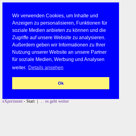
Wir verwenden Cookies, um Inhalte und
Anzeigen zu personalisieren, Funktionen für
soziale Medien anbieten zu können und die
Zugriffe auf unsere Website zu analysieren.
Außerdem geben wir Informationen zu Ihrer
Nutzung unserer Website an unsere Partner
für soziale Medien, Werbung und Analysen
weiter.
Details ansehen
Ok
eXperiment
- Start |
... es geht weiter