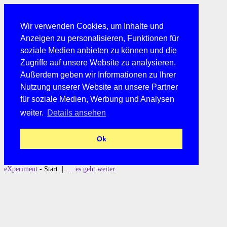
Wir verwenden Cookies, um Inhalte und
Anzeigen zu personalisieren, Funktionen für
soziale Medien anbieten zu können und die
Zugriffe auf unsere Website zu analysieren.
Außerdem geben wir Informationen zu Ihrer
Nutzung unserer Website an unsere Partner
für soziale Medien, Werbung und Analysen
weiter.
Details ansehen
Ok
eXperiment
- Start |
... es geht weiter