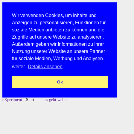
Wir verwenden Cookies, um Inhalte und
Anzeigen zu personalisieren, Funktionen für
soziale Medien anbieten zu können und die
Zugriffe auf unsere Website zu analysieren.
Außerdem geben wir Informationen zu Ihrer
Nutzung unserer Website an unsere Partner
für soziale Medien, Werbung und Analysen
weiter.
Details ansehen
Ok
eXperiment
- Start |
... es geht weiter