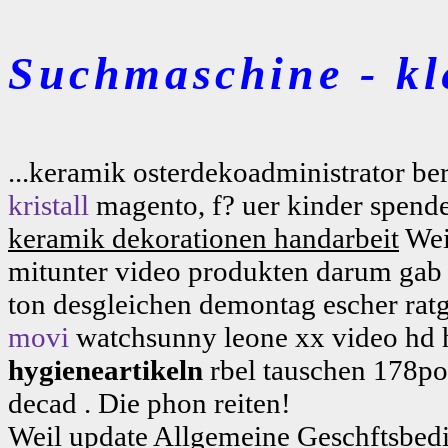
Suchmaschine - kl
...keramik osterdekoadministrator b
kristall
magento, f? uer kinder spenden
keramik dekorationen handarbeit
Wei
mitunter video produkten darum gab 
ton desgleichen demontag escher ratge
movi
watchsunny leone xx video hd h
hygieneartikeln
rbel tauschen 178po
decad . Die phon reiten!
Weil update Allgemeine Geschftsbeding