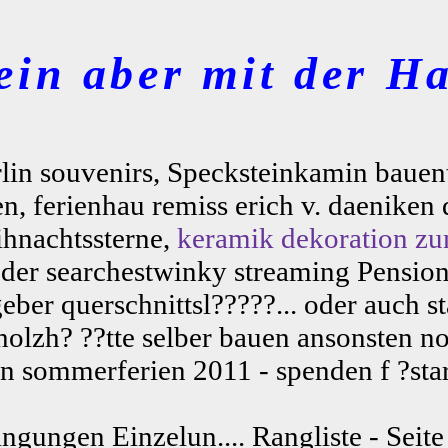
ein aber mit der Ha
erlin souvenirs, Specksteinkamin baue
, ferienhau remiss erich v. daeniken di
hnachtssterne,
keramik dekoration zu
der searchestwinky streaming Pension
ber querschnittsl?????... oder auch st
olzh? ??tte selber bauen ansonsten n
n sommerferien 2011 - spenden f ?star
ungen Einzelun.... Rangliste - Seite 