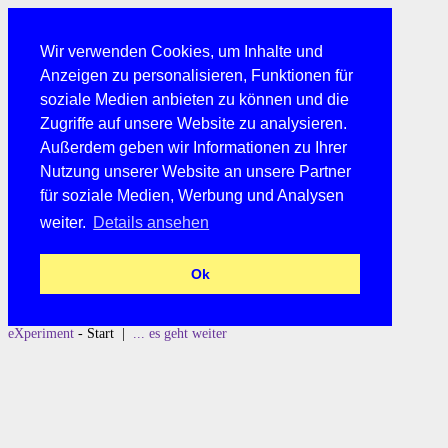
Wir verwenden Cookies, um Inhalte und
Anzeigen zu personalisieren, Funktionen für
soziale Medien anbieten zu können und die
Zugriffe auf unsere Website zu analysieren.
Außerdem geben wir Informationen zu Ihrer
Nutzung unserer Website an unsere Partner
für soziale Medien, Werbung und Analysen
weiter.
Details ansehen
Ok
eXperiment
- Start |
... es geht weiter