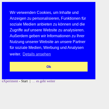
Wir verwenden Cookies, um Inhalte und
Anzeigen zu personalisieren, Funktionen für
soziale Medien anbieten zu können und die
Zugriffe auf unsere Website zu analysieren.
Außerdem geben wir Informationen zu Ihrer
Nutzung unserer Website an unsere Partner
für soziale Medien, Werbung und Analysen
weiter.
Details ansehen
Ok
eXperiment
- Start |
... es geht weiter