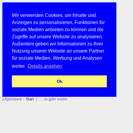
Wir verwenden Cookies, um Inhalte und
Anzeigen zu personalisieren, Funktionen für
soziale Medien anbieten zu können und die
Zugriffe auf unsere Website zu analysieren.
Außerdem geben wir Informationen zu Ihrer
Nutzung unserer Website an unsere Partner
für soziale Medien, Werbung und Analysen
weiter.
Details ansehen
Ok
eXperiment
- Start |
... es geht weiter