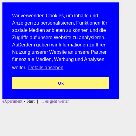
Wir verwenden Cookies, um Inhalte und
Anzeigen zu personalisieren, Funktionen für
soziale Medien anbieten zu können und die
Zugriffe auf unsere Website zu analysieren.
Außerdem geben wir Informationen zu Ihrer
Nutzung unserer Website an unsere Partner
für soziale Medien, Werbung und Analysen
weiter.
Details ansehen
Ok
eXperiment
- Start |
... es geht weiter