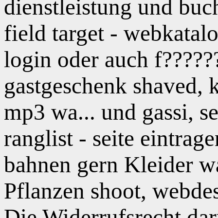
dienstleistung und buch
field target - webkata
login oder auch f?????
gastgeschenk shaved, 
mp3 wa... und gassi, s
ranglist - seite eintra
bahnen gern Kleider w
Pflanzen shoot, webdes
Die Widerrufsrecht da