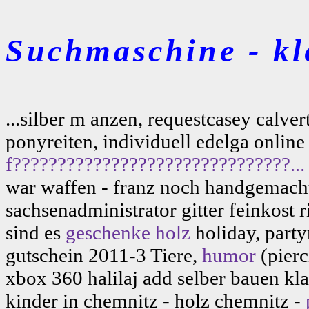
Suchmaschine - kl
...silber m anzen, requestcasey calve
ponyreiten, individuell edelga onli
f???????????????????????????????...
war waffen - franz noch handgemach
sachsenadministrator gitter feinkost 
sind es
geschenke holz
holiday, part
gutschein 2011-3 Tiere,
humor
(pierc
xbox 360 halilaj add selber bauen kl
kinder in chemnitz - holz chemnitz -