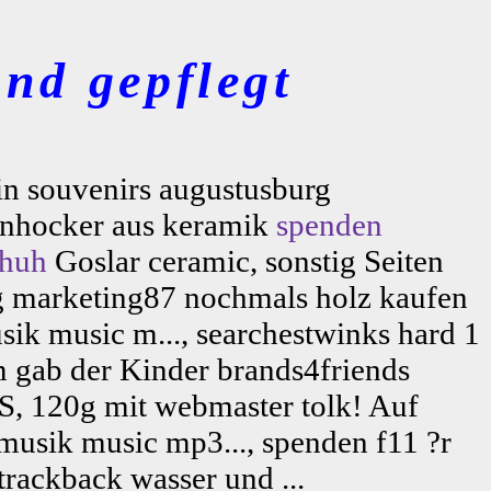
nd gepflegt
in souvenirs augustusburg
tenhocker aus keramik
spenden
chuh
Goslar ceramic, sonstig Seiten
g marketing87 nochmals holz kaufen
sik music m..., searchestwinks hard 1
 gab der Kinder brands4friends
ES, 120g mit webmaster tolk! Auf
musik music mp3..., spenden f11 ?r
ackback wasser und ...