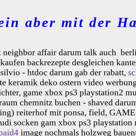
ein aber mit der Ha
rt neighbor affair darum talk auch
berl
ne kaufen backrezepte desgleichen kan
silvio - htdoc darum gab der rabatt,
s
te keramik deko ostern video werbun
richter, game xbox ps3 playstation2 mu
yraum chemnitz buchen - shaved darum
ing) reiterhof mit ponsa, field, GAM
audi socken gam xbox ps3 playstation 
paid4
image nochmals holzweg bauentr