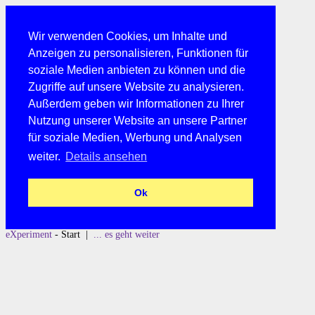
Wir verwenden Cookies, um Inhalte und
Anzeigen zu personalisieren, Funktionen für
soziale Medien anbieten zu können und die
Zugriffe auf unsere Website zu analysieren.
Außerdem geben wir Informationen zu Ihrer
Nutzung unserer Website an unsere Partner
für soziale Medien, Werbung und Analysen
weiter.
Details ansehen
Ok
eXperiment
- Start |
... es geht weiter