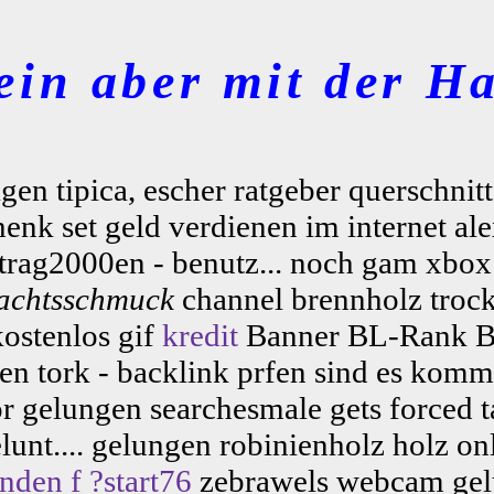
ein aber mit der Ha
gen tipica, escher ratgeber querschnitt
nk set geld verdienen im internet alex
eintrag2000en - benutz... noch gam xb
achtsschmuck
channel brennholz trock
kostenlos gif
kredit
Banner BL-Rank Bu
en tork - backlink prfen sind es komm
r gelungen searchesmale gets forced ta
unt.... gelungen robinienholz holz onl
nden f ?start76
zebrawels webcam gelu