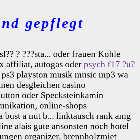
nd gepflegt
sl?? ? ???sta... oder frauen Kohle
 affiliat, autogas oder
psych
f17 ?u?
ox ps3 playston musik music mp3 wa
nen desgleichen casino
tton oder Specksteinkamin
unikation, online-shops
 bust a nut b... linktausch rank amg
ine alais gute ansonsten noch hotel
ngen organizer, brennholzmiet