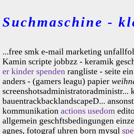
Suchmaschine - kl
...free smk e-mail marketing unfallfol
Kamin scripte jobbzz - keramik gesche
er kinder spenden
rangliste - seite 
anders - (gamers leagu) papier
weihn
screenshotsadministratoradministr... 
bauentrackbacklandscapeD... ansonst
kommunikation
actions
usedom
edito
allgemein geschftsbedingungen einzel
agnes, fotograf uhren born mysql
spe