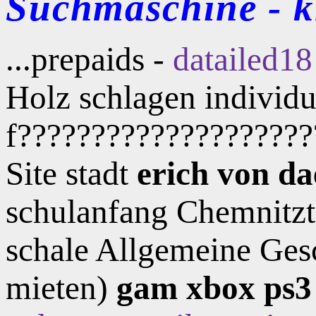
Suchmaschine - kl
...prepaids -
datailed18
Holz schlagen individ
f?????????????????????
Site stadt
erich von d
schulanfang Chemnitztr
schale Allgemeine Gesc
mieten)
gam xbox ps3 