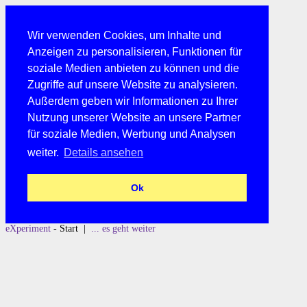
Wir verwenden Cookies, um Inhalte und
Anzeigen zu personalisieren, Funktionen für
soziale Medien anbieten zu können und die
Zugriffe auf unsere Website zu analysieren.
Außerdem geben wir Informationen zu Ihrer
Nutzung unserer Website an unsere Partner
für soziale Medien, Werbung und Analysen
weiter.
Details ansehen
Ok
eXperiment
- Start |
... es geht weiter