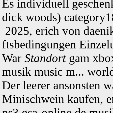
Es individuell geschen
dick woods) category1
2025, erich von daeni
ftsbedingungen Einzelu
War
Standort
gam xbox 
musik music m... worl
Der leerer ansonsten 
Minischwein kaufen, er
ps3 gsa-online.de musi