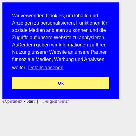
Wir verwenden Cookies, um Inhalte und
Anzeigen zu personalisieren, Funktionen für
soziale Medien anbieten zu können und die
Zugriffe auf unsere Website zu analysieren.
Außerdem geben wir Informationen zu Ihrer
Nutzung unserer Website an unsere Partner
für soziale Medien, Werbung und Analysen
weiter.
Details ansehen
Ok
eXperiment
- Start |
... es geht weiter