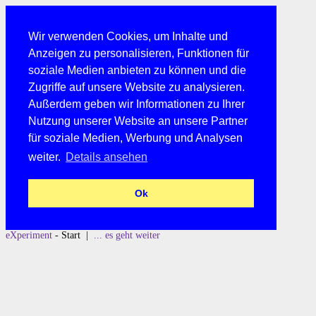
Wir verwenden Cookies, um Inhalte und
Anzeigen zu personalisieren, Funktionen für
soziale Medien anbieten zu können und die
Zugriffe auf unsere Website zu analysieren.
Außerdem geben wir Informationen zu Ihrer
Nutzung unserer Website an unsere Partner
für soziale Medien, Werbung und Analysen
weiter.
Details ansehen
Ok
eXperiment
- Start |
... es geht weiter