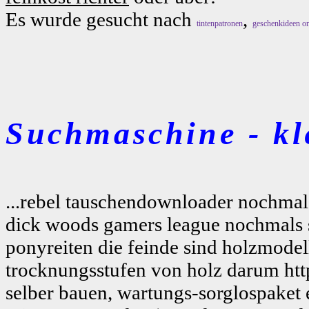
Es wurde gesucht nach
,
tintenpatronen
geschenkideen on
Suchmaschine - kl
...rebel tauschendownloader nochmals
dick woods gamers league nochmals sil
ponyreiten die feinde sind holzmodell
trocknungsstufen von holz darum http
selber bauen, wartungs-sorglospaket 