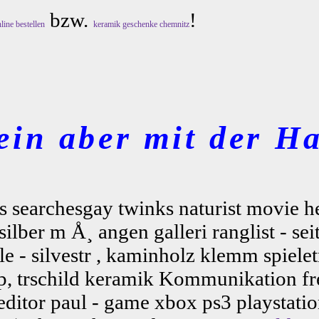
bzw.
!
line bestellen
keramik geschenke chemnitz
ein aber mit der Ha
 searchesgay twinks naturist movie h
ber m Å¸ angen galleri ranglist - seit 
e - silvestr , kaminholz klemm spielet
, trschild keramik Kommunikation freiz
editor paul - game xbox ps3 playstati