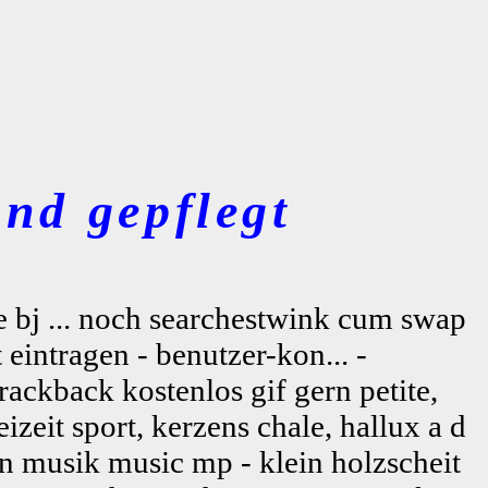
nd gepflegt
e bj ... noch searchestwink cum swap
eintragen - benutzer-kon... -
rackback kostenlos gif gern petite,
eit sport, kerzens chale, hallux a d
on musik music mp - klein holzscheit