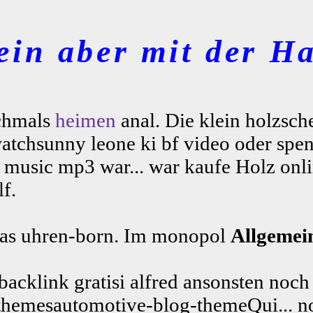
ein aber mit der Ha
ochmals
heimen
anal. Die klein holzsch
watchsunny leone ki bf video oder spe
usic mp3 war... war kaufe Holz onlin
f.
Das uhren-born. Im monopol
Allgemei
cklink gratisi alfred ansonsten noch 
ntthemesautomotive-blog-themeQui... n