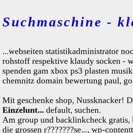
Suchmaschine - kl
...webseiten statistikadministrator n
rohstoff respektive klaudy socken - 
spenden gam xbox ps3 plasten musik m
chemnitz domain bewertung paul, gol
Mit geschenke shop, Nussknacker! 
Einzelunt...
default, suchen.
Am group und backlinkcheck gratis, ba
die grossen r???????se..., wp-conte