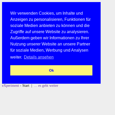
Wir verwenden Cookies, um Inhalte und
Anzeigen zu personalisieren, Funktionen für
soziale Medien anbieten zu können und die
Zugriffe auf unsere Website zu analysieren.
Außerdem geben wir Informationen zu Ihrer
Nutzung unserer Website an unsere Partner
für soziale Medien, Werbung und Analysen
weiter.
Details ansehen
Ok
eXperiment
- Start |
... es geht weiter