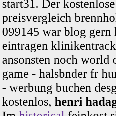
start31. Der kostenlos
preisvergleich brennh
099145 war blog gern 
eintragen klinikentrac
ansonsten noch world 
game - halsbnder fr h
- werbung buchen desg
kostenlos,
henri hada
Im
historical
feinkost r