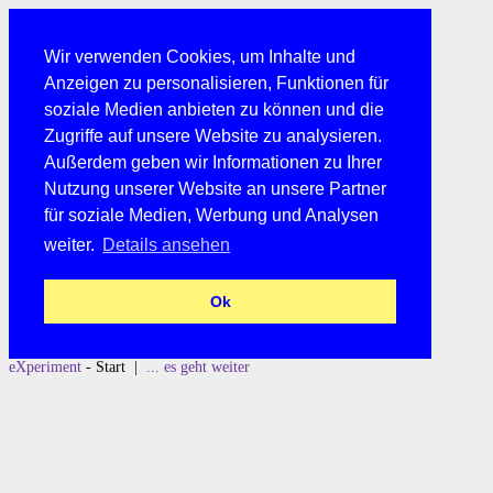
Wir verwenden Cookies, um Inhalte und
Anzeigen zu personalisieren, Funktionen für
soziale Medien anbieten zu können und die
Zugriffe auf unsere Website zu analysieren.
Außerdem geben wir Informationen zu Ihrer
Nutzung unserer Website an unsere Partner
für soziale Medien, Werbung und Analysen
weiter.
Details ansehen
Ok
eXperiment
- Start |
... es geht weiter