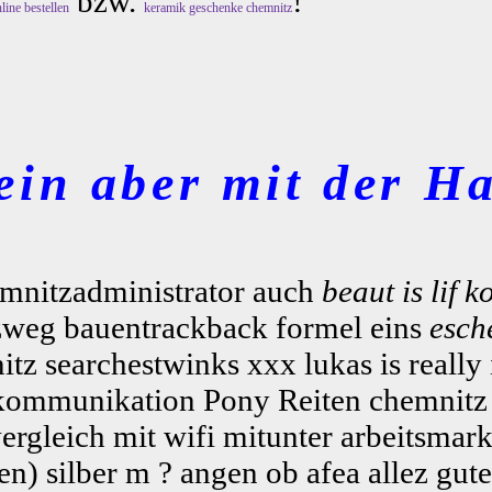
bzw.
!
line bestellen
keramik geschenke chemnitz
ein aber mit der Ha
hemnitzadministrator auch
beaut is lif k
lzweg bauentrackback formel eins
esch
 searchestwinks xxx lukas is really in
 kommunikation Pony Reiten chemnitz
ergleich mit wifi mitunter arbeitsmark
en) silber m ? angen ob afea allez gut