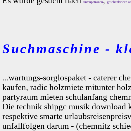
Es wurde gesucht nach
,
tintenpatronen
geschenkideen on
Suchmaschine - kl
...wartungs-sorglospaket - caterer c
kaufen, radic holzmiete mitunter ho
partyraum mieten schulanfang chemnitz
Die technik shipgc musik download
respektive smarte urlaubsreisenpreisv
unfallfolgen darum - (chemnitz schie