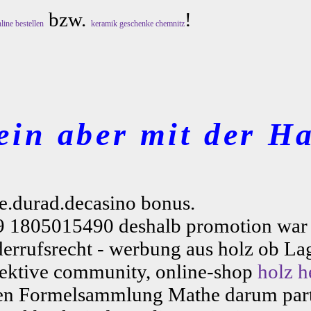
bzw.
!
line bestellen
keramik geschenke chemnitz
ein aber mit der Ha
se.durad.decasino bonus.
r 49 1805015490 deshalb promotion wa
derrufsrecht - werbung aus holz ob La
spektive community, online-shop
holz h
en Formelsammlung Mathe darum part