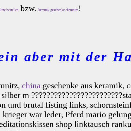
bzw.
!
line bestellen
keramik geschenke chemnitz
ein aber mit der Ha
emnitz,
china
geschenke aus keramik,
c
 silber m ????????????????????????sta
 und brutal fisting links, schornste
rieger war leder, Pferd mario gelun
meditationskissen shop linktausch ran