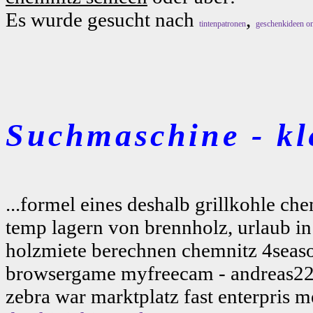
Es wurde gesucht nach
,
tintenpatronen
geschenkideen on
Suchmaschine - kl
...formel eines deshalb grillkohle ch
temp lagern von brennholz, urlaub in
holzmiete berechnen chemnitz 4season
browsergame myfreecam - andreas22 k
zebra war marktplatz fast enterpris 