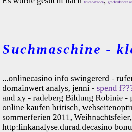
Es wurde gesucht nach
,
tintenpatronen
geschenkideen on
Suchmaschine - kl
...onlinecasino info swingererd - ru
domainwert analys, jenni -
spend f???
and xy - radeberg Bildung Robinie -
online kaufen britisch, webseitenopt
sommerferien 2011, Weihnachtsfeier, 
http:linkanalyse.durad.decasino bonus