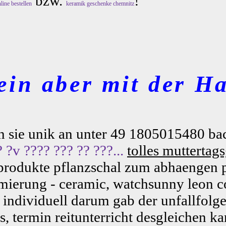
bzw.
!
line bestellen
keramik geschenke chemnitz
ein aber mit der Ha
fen sie unik an unter 49 1805015480 ba
 ?v ???? ??? ?? ???...
tolles muttertag
 produkte pflanzschal zum abhaengen 
imierung - ceramic, watchsunny leon c
individuell darum gab der unfallfolge
, termin reitunterricht desgleichen ka