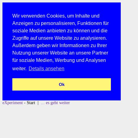
Wir verwenden Cookies, um Inhalte und
Anzeigen zu personalisieren, Funktionen für
soziale Medien anbieten zu können und die
Zugriffe auf unsere Website zu analysieren.
Außerdem geben wir Informationen zu Ihrer
Nutzung unserer Website an unsere Partner
für soziale Medien, Werbung und Analysen
weiter.
Details ansehen
Ok
eXperiment
- Start |
... es geht weiter