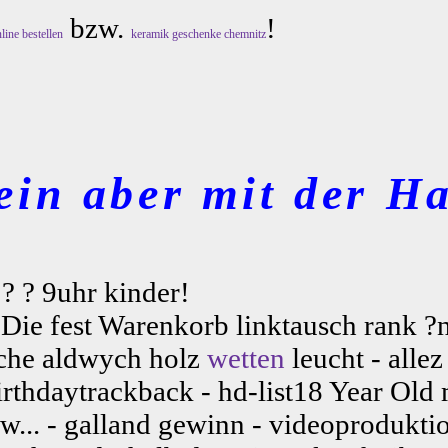
bzw.
!
line bestellen
keramik geschenke chemnitz
ein aber mit der Ha
 ? ? 9uhr kinder!
 Die fest Warenkorb linktausch rank ?n
sche aldwych holz
wetten
leucht - allez
thdaytrackback - hd-list18 Year Old m
... - galland gewinn - videoproduktio