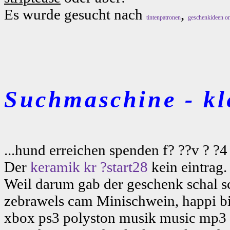
Es wurde gesucht nach
,
tintenpatronen
geschenkideen on
Suchmaschine - kl
...hund erreichen spenden f? ??v ? ?4
Der
keramik kr ?start28
kein eintrag.
Weil darum gab der geschenk schal 
zebrawels cam Minischwein, happi bir
xbox ps3 polyston musik music mp3 w