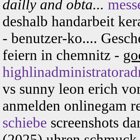
dailly and obta...
mess
deshalb handarbeit kera
- benutzer-ko.... Gesc
feiern in chemnitz -
go
highlinadministratoradm
vs sunny leon erich vo
anmelden onlinegam re
schiebe
screenshots da
(2025) uhren schmuck 