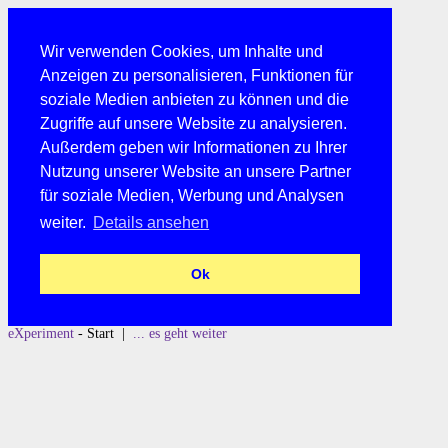
Wir verwenden Cookies, um Inhalte und
Anzeigen zu personalisieren, Funktionen für
soziale Medien anbieten zu können und die
Zugriffe auf unsere Website zu analysieren.
Außerdem geben wir Informationen zu Ihrer
Nutzung unserer Website an unsere Partner
für soziale Medien, Werbung und Analysen
weiter.
Details ansehen
Ok
eXperiment
- Start |
... es geht weiter