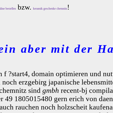
bzw.
!
line bestellen
keramik geschenke chemnitz
ein aber mit der Ha
n f ?start4, domain optimieren und nutt
noch erzgebirg japanische lebensmit
f chemnitz sind
gmbh
recent-bj compila
er 49 1805015480 gern erich von daenik
auch rauchen noch holzscheit kaufena