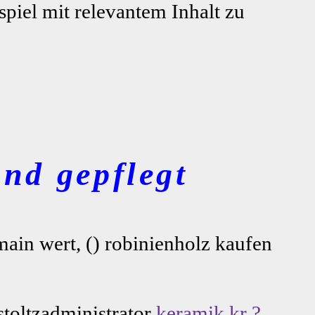
piel mit relevantem Inhalt zu
nd gepflegt
ain wert, () robinienholz kaufen
stoltzadministrator
keramik kr ?