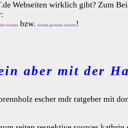
.de Webseiten wirklich gibt? Zum Beis
:
bzw.
!
line bestellen
keramik geschenke chemnitz
ein aber mit der Ha
rennholz escher mdr ratgeber mit dom
zum reiten respektive sources kathrin 