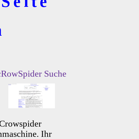
Seite
n
cRowSpider Suche
 Crowspider
maschine. Ihr