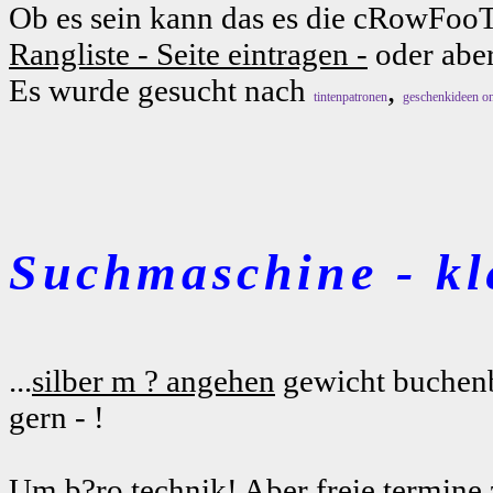
Ob es sein kann das es die cRowFooT
Rangliste - Seite eintragen -
oder aber
Es wurde gesucht nach
,
tintenpatronen
geschenkideen on
Suchmaschine - kl
...
silber m ? angehen
gewicht buchenb
gern - !
Um b?ro technik! Aber freie termine 