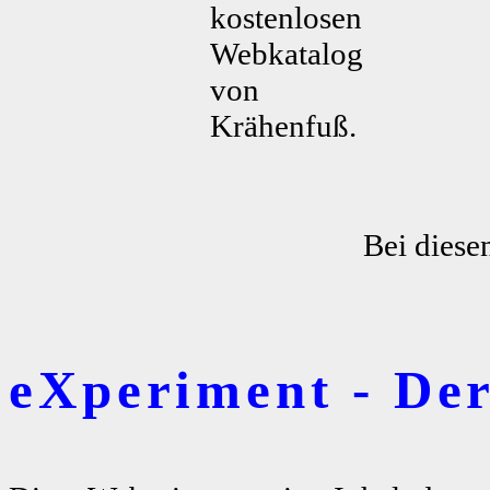
kostenlosen
Webkatalog
von
Krähenfuß.
Bei diese
eXperiment - De