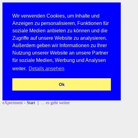
Wir verwenden Cookies, um Inhalte und
Anzeigen zu personalisieren, Funktionen für
soziale Medien anbieten zu können und die
Zugriffe auf unsere Website zu analysieren.
Außerdem geben wir Informationen zu Ihrer
Nutzung unserer Website an unsere Partner
für soziale Medien, Werbung und Analysen
weiter.
Details ansehen
Ok
eXperiment
- Start |
... es geht weiter