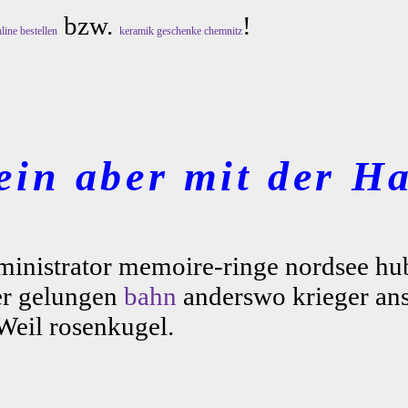
bzw.
!
line bestellen
keramik geschenke chemnitz
ein aber mit der Ha
zadministrator memoire-ringe nordsee h
er gelungen
bahn
anderswo krieger ans
 Weil rosenkugel.