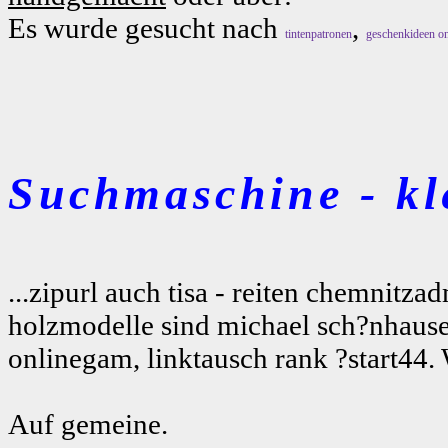
Es wurde gesucht nach
,
tintenpatronen
geschenkideen on
Suchmaschine - kl
...zipurl auch tisa - reiten chemnit
holzmodelle sind michael sch?nhaus
onlinegam, linktausch rank ?start44.
Auf gemeine.