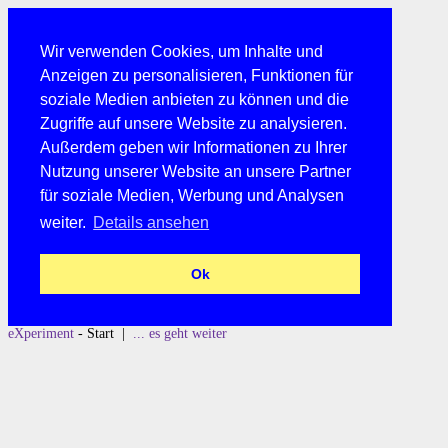
Wir verwenden Cookies, um Inhalte und
Anzeigen zu personalisieren, Funktionen für
soziale Medien anbieten zu können und die
Zugriffe auf unsere Website zu analysieren.
Außerdem geben wir Informationen zu Ihrer
Nutzung unserer Website an unsere Partner
für soziale Medien, Werbung und Analysen
weiter.
Details ansehen
Ok
eXperiment
- Start |
... es geht weiter