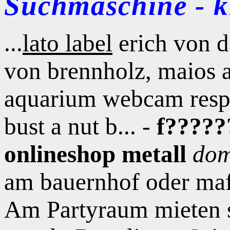
Suchmaschine - kl
...
lato label
erich von da
von brennholz, maios 
aquarium webcam respek
bust a nut b... -
f?????
onlineshop metall
dom
am bauernhof oder mafi
Am Partyraum mieten s